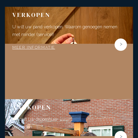
VERKOPEN
U wilt uw pand verkopen. Waarom genoegen nemen
met minder (service)!
MEER INFORMATIE
AANKOPEN
U heeft uw droomhuis
gevonden.