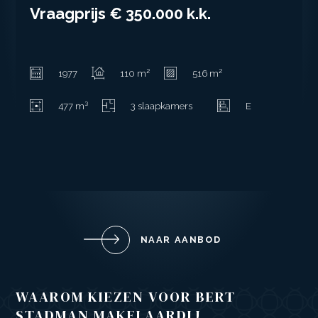
Vraagprijs
€ 350.000
k.k.
1977
110 m²
516 m²
477 m³
3 slaapkamers
E
NAAR AANBOD
WAAROM KIEZEN VOOR BERT
STADMAN MAKELAARDIJ