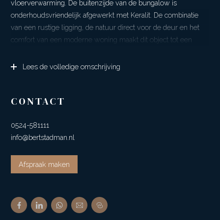
vloerverwarming. De buitenzijde van de bungalow is
onderhoudsvriendelijk afgewerkt met Keralit. De combinatie
van een rustige ligging, de natuur direct voor de deur en het
comfort van een moderne woning maakt dit object tot een
buitenkans.
Lees de volledige omschrijving
Hier recreëert u in een bosrijke omgeving waar rust en ruimte
nog vanzelfsprekend zijn. Even ontsnappen aan de dagelijkse
hectiek en volledig tot rust komen in een instapklare
CONTACT
recreatiebungalow, midden in het groen en zonder dat u hoeft
te klussen. Word wakker met het geluid van fluitende vogels
0524-581111
en geniet van grazende reeën in de directe omgeving –
info@bertstadman.nl
natuurliefhebbers komen hier volledig aan hun trekken.
Afspraak maken
Het park Wico grenst aan een uitgestrekt bosgebied, ideaal
voor liefhebbers van wandelen, fietsen, paardrijden en
mountainbiken. Vanuit de bungalow stapt u zó de natuur in.
Voor de dagelijkse voorzieningen kunt u terecht in