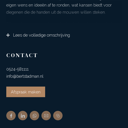
eigen wens en ideeën af te ronden, wat kansen biedt voor
diegenen die de handen uit de mouwen willen steken.
Bij de uitgevoerde werkzaamheden is de gehele boerderij in
2004 voorzien van nieuwe dakpannen (matzwart geglazuurde
Lees de volledige omschrijving
pannen) en het dak van het bijgebouw is in 2019 compleet
vernieuwd en geïsoleerd met Unidek, dakplaten en belegd
met geglazuurde pannen. Zowel de boerderij als het
CONTACT
bijgebouw zijn voorzien van een 14 kW pelletkachel.
Daarnaast zijn er in 2019 22 zonnepanelen geplaatst, met een
0524-581111
jaarlijkse opbrengst van circa 6500 kWh.
info@bertstadman.nl
Door de omvang van de kavel is het pand uitermate geschikt
Afspraak maken
voor bijvoorbeeld een paardenliefhebber. Het ruime bijgebouw,
met een “woonoppervlakte” van ca. 362 m², biedt diverse
mogelijkheden, zoals het inrichten van een praktijk aan huis,
fotostudio of mantelzorgwoning. Het bijgebouw heeft een
schuimbetonvloer en is verdeeld over ca. 255 m² op de