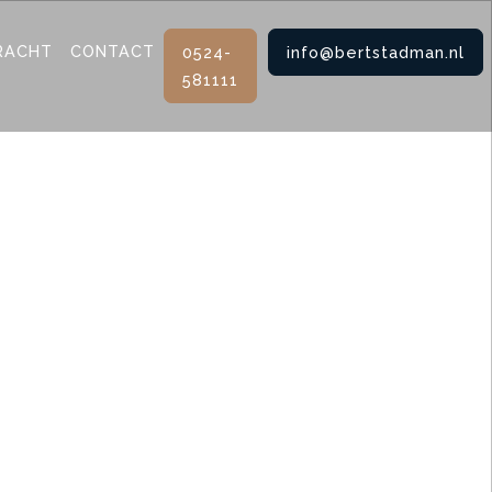
RACHT
CONTACT
0524-
info@bertstadman.nl
581111