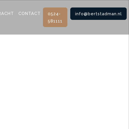
RACHT
CONTACT
0524-
info@bertstadman.nl
581111