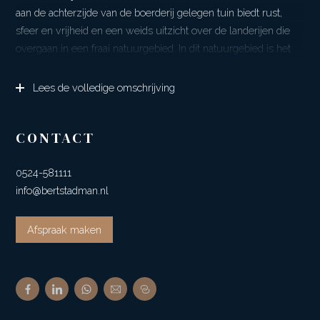
aan de achterzijde van de boerderij gelegen tuin biedt rust,
sfeer en vrijheid en een weids uitzicht over de landerijen die
overgaan in een fraai natuurgebied. In dit natuurgebied is het
heerlijk wandelen, paardrijden en/of mountainbiken op een top
gepeilde route.
Lees de volledige omschrijving
De boerderij is in stijl en met gevoel voor sfeer in 2000-2001
gemoderniseerd, waarbij ook isolerende maatregelen zijn
CONTACT
genomen, denk aan spouwisolatie, dakisolatie, gedeeltelijk
vloerisolatie en gedeeltelijk isolerende beglazing.
0524-581111
info@bertstadman.nl
Onder deze stoere rietgedekte kap herbergt zich maar liefst
een inhoud van ca. 1900m³
Afspraak maken
De indeling is verrassend en speels en biedt diverse
mogelijkheden; heerlijk royaal wonen, combinatie wonen-
kantoor/praktijk maar behoort ook dubbele bewoning van de
woning tot de mogelijkheden.