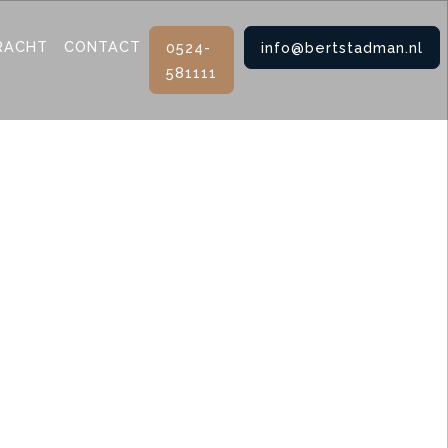
RACHT
CONTACT
0524-
info@bertstadman.nl
581111