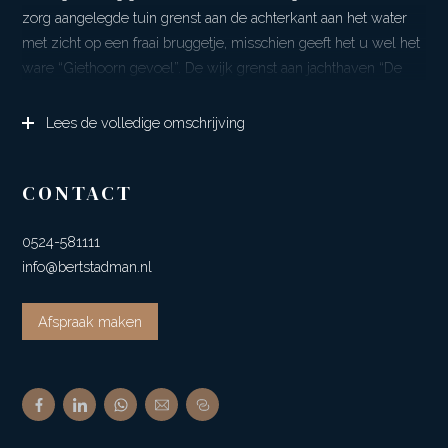
zorg aangelegde tuin grenst aan de achterkant aan het water
met zicht op een fraai bruggetje, misschien geeft het u wel het
ware “Giethoorn gevoel”. De wijk grenst aan jachthaven “De
Runde” van waaruit er diverse vaarroutes mogelijk zijn.
Lees de volledige omschrijving
Sinds de oplevering van de woning is de woning in het bezit
van de familie, dat geeft wel aan dat zowel de woning als de
locatie beviel. Nu is het de tijd om de woning te gaan
CONTACT
verkopen, dat biedt u de mogelijkheid om te gaan genieten op
deze plek.
0524-581111
Het centrum van Ter Apel heeft een uitgebreid winkelbestand
info@bertstadman.nl
en uiteraard zijn er diverse medische voorzieningen.
De gemeente Westerwolde, waar Ter Apel onderdeel vanuit
Afspraak maken
maakt, laat zich o.a kenmerken door prachtige natuur met
fraaie wandel- en fietsroutes. Het oude dal van de Ruiten A
hoort samen met de Ter Apelerbossen bij de Ecologische
hoofdstructuur. De natuur in Westerwolde bevat een groot
netwerk van wegen en paden waar u in alle rust kan