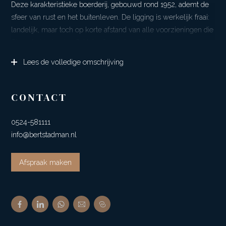
Deze karakteristieke boerderij, gebouwd rond 1952, ademt de
sfeer van rust en het buitenleven. De ligging is werkelijk fraai:
landelijk, maar toch op korte afstand van alle voorzieningen die
Sleen te bieden heeft. Het erf met de vrijstaande
landbouwschuur en houten tuinberging vormt samen met de
Lees de volledige omschrijving
royale kavel van ruim 1,8 hectare een bijzonder geheel. In de
jaren ’80/’90 is de woning aangepast aan de toenmalige
wooneisen. Recent, in 2024, zijn de muren nageïsoleerd en is
CONTACT
het rieten dak deels vernieuwd. Daarmee vormt het object een
solide basis voor verdere modernisering, zodat je er helemaal
0524-581111
jouw droomplek van kunt maken. Of je nu kiest voor een
info@bertstadman.nl
authentieke landelijke sfeer of een eigentijdse woonstijl — de
mogelijkheden zijn hier eindeloos. De deelruimte met
Afspraak maken
paardenstallen, deels bezolderd, biedt extra
gebruiksmogelijkheden en kan, met de juiste visie, worden
omgevormd tot woonruimte, werkplaats of opslag. Het is
bijvoorbeeld denkbaar om een deel van deze ruimte bij de
woning te trekken, zodat op termijn een slaap- en badkamer