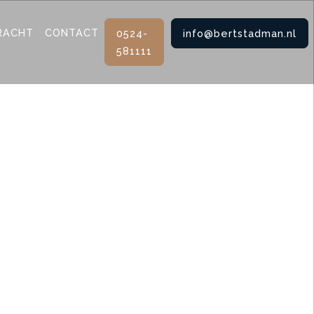
RACHT
CONTACT
0524-
info@bertstadman.nl
581111