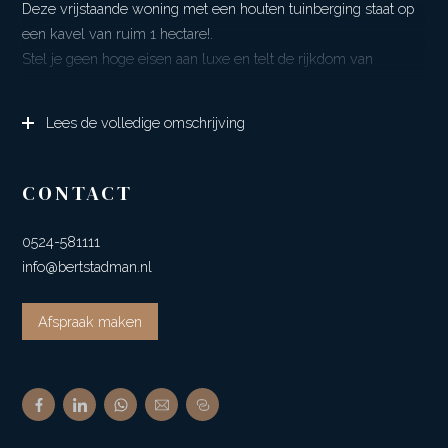
Deze vrijstaande woning met een houten tuinberging staat op
een kavel van ruim 1 hectare!.
Stel je geen hoge eisen aan luxe en telt de rijkdom van
vrijstaand wonen aan de rand van prachtige natuur in
combinatie van heerlijk buiten wonen en het houden van
Lees de volledige omschrijving
paarden of ander (klein) vee dan is dit een unieke kans!
Voor de paardenliefhebber moeten we even melden dat er top
uitrij mogelijkheden zijn en dat er op ca. 700 m. een
CONTACT
rijvereniging is met o.a. een ruime binnenbak.
0524-581111
In 2021 zijn de huidige eigenaren gestart met het doorvoeren
info@bertstadman.nl
van enkele bouwkundige aanpassingen, zo is er nu bijv.
dakisolatie, maar er dient nog het een en ander
Afspraak maken
afgewerkt/afgemaakt te worden.
De afstand naar het dorpje Noord-Sleen met o.a. een
basisschool, restaurant, fietsenwinkel en meubelzaak is
slechts ca. 500 m. Uiteraard is er een actief verenigingsleven.
Het dorp Sleen met nog meer voorzieningen, o.a. Theater