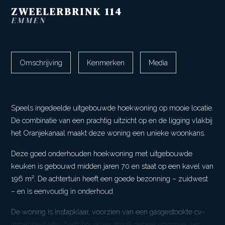
ZWEELERBRINK
114
EMMEN
Omschrijving
Kenmerken
Media
Speels ingedeelde uitgebouwde hoekwoning op mooie locatie.
De combinatie van een prachtig uitzicht op en de ligging vlakbij
het Oranjekanaal maakt deze woning een unieke woonkans.
Deze goed onderhouden hoekwoning met uitgebouwde
keuken is gebouwd midden jaren 70 en staat op een kavel van
196 m². De achtertuin heeft een goede bezonning – zuidwest
– en is eenvoudig in onderhoud.
De woning is instapklaar, voorzien van een gasgestookte cv-
installatie (ketel: Nefit bouwjaar 2012), geheel voorzien van