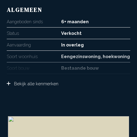
ALGEMEEN
Aangeboden sinds
6+ maanden
Status
Verkocht
Aanvaarding
In overleg
Soort woonhuis
Eengezinswoning, hoekwoning
Soort bouw
Bestaande bouw
Bouwjaar
1975
Bekijk alle kenmerken
Soort dak
Pannen
Ligging
Aan rustige weg, beschutte
ligging, in woonwijk
OPPERVLAKTEN EN INHOUD