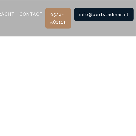
RACHT
CONTACT
0524-
info@bertstadman.nl
581111