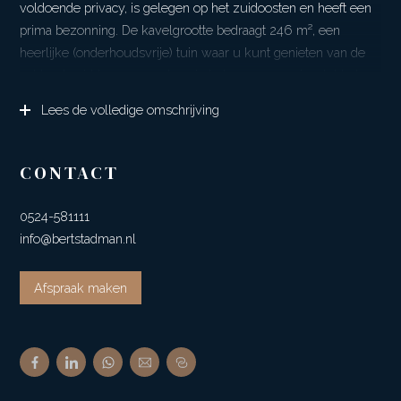
voldoende privacy, is gelegen op het zuidoosten en heeft een
prima bezonning. De kavelgrootte bedraagt 246 m², een
heerlijke (onderhoudsvrije) tuin waar u kunt genieten van de
ochtend, middag en avondzon in het vroege voorjaar tot het
late najaar, maar de omvang geeft geen zorgen met betrekking
Lees de volledige omschrijving
tot het onderhoud. Daarnaast beschikt de woning over een
overkapping en een houten tuinberging, ideaal voor het
opbergen van tuingereedschap en tuinmeubilair.
CONTACT
De wijk grenst nagenoeg aan het unieke natuurgebied
0524-581111
Klenckerveld, met daarin o.a. mooie wandelroutes, die je
info@bertstadman.nl
bijvoorbeeld langs de Havezathe leiden.
Het dorp Oosterhesselen heeft veel te bieden. zo beschikt het
Afspraak maken
dorp over basis- en voortgezet onderwijs, een recentelijk
gemoderniseerde supermarkt, medisch centrum en diverse
(sport)accomodaties en een actief verenigingsleven. Dit alles is
op loopafstand bereikbaar!
Het dorp ligt midden in een prachtige omgeving, direct vanuit