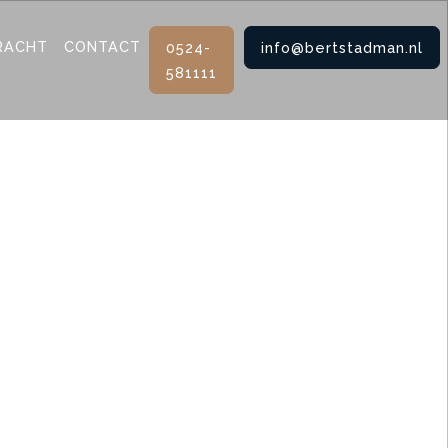
RACHT
CONTACT
0524-
info@bertstadman.nl
581111