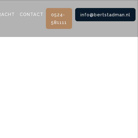
RACHT
CONTACT
0524-
info@bertstadman.nl
581111