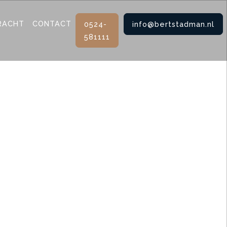
RACHT
CONTACT
0524-
info@bertstadman.nl
581111