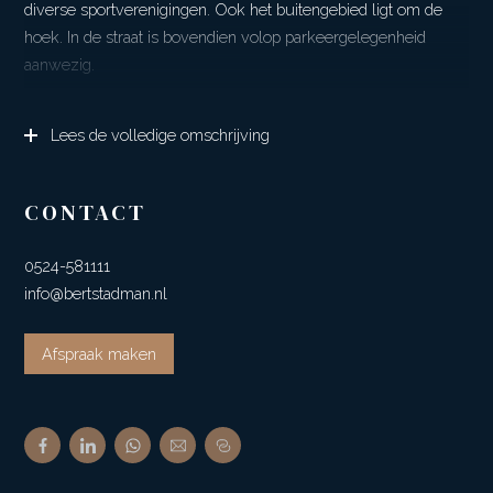
diverse sportverenigingen. Ook het buitengebied ligt om de
hoek. In de straat is bovendien volop parkeergelegenheid
aanwezig.
De woning, gebouwd in 1985, is door de jaren heen met zorg
Lees de volledige omschrijving
onderhouden en vergroot. De woning is in zowel 1999 als in
2017 uitgebouwd waardoor er nu een royale woonkeuken is
ontstaan en de verdieping extra leefruimte biedt. Het
CONTACT
uiteindelijke resultaat is een ruime woning met vijf
slaapkamers, een multifunctionele ruimte en een
0524-581111
woonoppervlakte van circa 186 m². De tweede verdieping is
info@bertstadman.nl
via een vaste trap bereikbaar en biedt ruimte aan de cv-
opstelling en een slaapkamer. Dit alles bevindt zich op een
Afspraak maken
perceel van 295 m². De achtertuin ligt op het zuiden en biedt
volop zon en privacy. Een heerlijke plek om te genieten van de
rust die deze groene omgeving te bieden heeft.
Ook op het gebied van duurzaamheid is de woning helemaal
bij de tijd. De woning is (nagenoeg) volledig geïsoleerd, in 2023