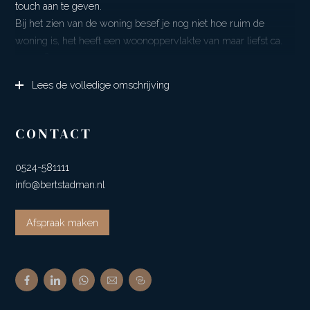
touch aan te geven.
Bij het zien van de woning besef je nog niet hoe ruim de
woning is, het heeft een woonoppervlakte van maar liefst ca.
400 m².
Toch geeft de woning een behaaglijk gevoel doordat er een
Lees de volledige omschrijving
goede invulling gegeven is aan de beschikbare ruimte.
Bij het binnenstappen van de boerderij springen direct de hoge
plafonds met de daarbij passende hoge deuren in het oog. De
CONTACT
indeling is zo gemaakt dat bijv. thuiswerken hier bijna
vanzelfsprekend wordt.
0524-581111
Naast het huis tref je verder op het terrein nog twee vrijstaande
info@bertstadman.nl
schuren aan. Ze geven diverse gebruiksmogelijkheden, denk
bijv. aan het stallen van je oldtimer, caravan en/of camper. Maar
Afspraak maken
ook het uitoefenen van een hobby die veel ruimte nodig heeft
is mogelijk.
Dit unieke huis staat op een kavel van ruim 3300 m² waardoor
bijv. het houden van enig kleinvee mogelijk is en ook de