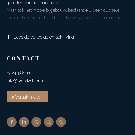
genieten van het buitenleven.
Maar ook het mooie bijgebouw, bestaande uit een dubbele
carport, berging met zolder en twee paardenstallen mag niet
onbenoemd blijven. Mogelijkheden voor hobby’s te over!
Lees de volledige omschrijving
De woning is gebouwd omstreeks 1973 en vanaf 2006
verbouwd en gemoderniseerd. De ruime serre aan de
woonkamer zorgt voor een mooie lichtinval en door de
CONTACT
tuindeuren loopt u zo naar het terras met de fraaie
spiegelvijver.
0524-581111
De tuin ligt op het zuiden en biedt voldoende privacy. Door de
info@bertstadman.nl
grootte van het perceel is er altijd een plekje in de zon of
schaduw.
Afspraak maken
INDELING
Begane grond: entree, bijkeuken, hal, woonkamer met open
keuken, badkamer, toilet.
Verdieping: overloop, 2 slaapkamers.