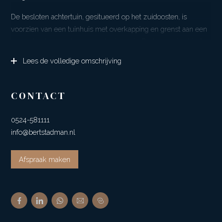
De besloten achtertuin, gesitueerd op het zuidoosten, is
voorzien van een tuinhuis met overkapping en grenst aan een
groenstrook, waardoor er veel privacy is. De bezonning biedt
de mogelijkheid om in het voorjaar al van de eerste
Lees de volledige omschrijving
zonnestralen te genieten tijdens een heerlijk ontbijt. Mocht het
toch nog te fris zijn, dan biedt de serre – voorzien van
vloerverwarming – uitkomst om beschut te genieten van de
CONTACT
opkomende zon. De 14 zonnepanelen dragen bij aan een lage
elektriciteitsnota. In circa 2022 is de cv-ketel vernieuwd, ook
0524-581111
daarmee kun je voorlopig vooruit.
info@bertstadman.nl
De wijk waarin de woning is gelegen, is gerealiseerd vanaf
Afspraak maken
eind jaren ’70 tot eind jaren ’80. Het dorp beschikt over vele
voorzieningen, die zich in de nabijheid van de wijk bevinden.
Denk hierbij aan de gemoderniseerde en uitgebreide
supermarkt, een warme bakker, ijssalons, drogisterij, een
tankstation etc. Uiteraard zijn er ook een basisschool en