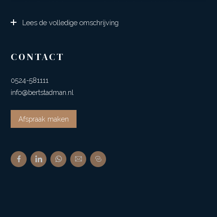
geschiedt middels een gasgestookte hete lucht installatie.
De indeling maakt dat de woning levensloop bestendig is. De
Lees de volledige omschrijving
hoofdtuin is op het zuidoosten gelegen. Zowel vanuit de ruime
woonkamer als de tuin is er vrij uitzicht over de landerijen.
Het dorp Dalen is in ca. 1276 ontstaan en is nu een populaire
CONTACT
woonomgeving nabij de stad Coevorden met haar historie. Het
dorp heeft prima voorzieningen zoals een uitgebreid
0524-581111
winkelbestand, diverse sportaccommodaties, basisschool en
info@bertstadman.nl
NS station.
Plaatsen als Coevorden, Emmen, Hoogeveen en Meppel zijn
Afspraak maken
o.a. met de nabij gelegen A37 uitstekend bereikbaar.
Indeling: entree/hal, toilet, ruime woonkamer met schuifpui en
zicht op zowel de achter gelegen landerijen als de straat, open
keuken voorzien van een inbouwkeuken, gang, twee
slaapkamers, gemoderniseerde badkamer met doorgang naar
de ruime master bedroom, bijkeuken met doorgang naar de
garage.