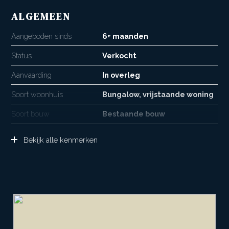
ALGEMEEN
Aangeboden sinds
6+ maanden
Status
Verkocht
Aanvaarding
In overleg
Soort woonhuis
Bungalow, vrijstaande woning
Soort bouw
Bestaande bouw
Bouwjaar
1978
Bekijk alle kenmerken
Soort dak
Bitumineuze dakbedekking
Ligging
Aan rustige weg, in woonwijk,
vrij uitzicht
OPPERVLAKTEN EN INHOUD