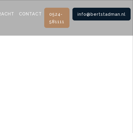
RACHT
CONTACT
0524-
info@bertstadman.nl
581111