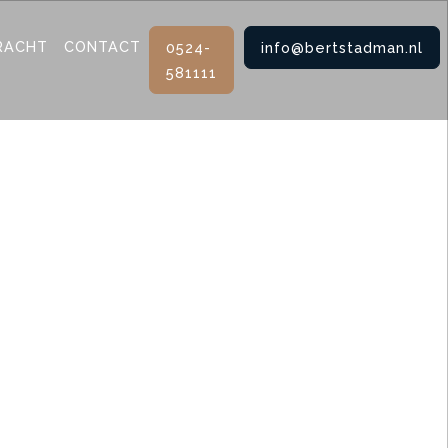
RACHT
CONTACT
0524-
info@bertstadman.nl
581111