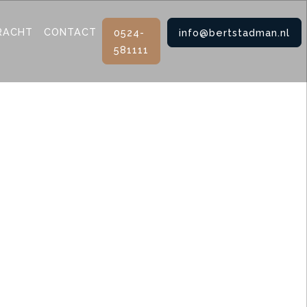
RACHT
CONTACT
0524-
info@bertstadman.nl
581111