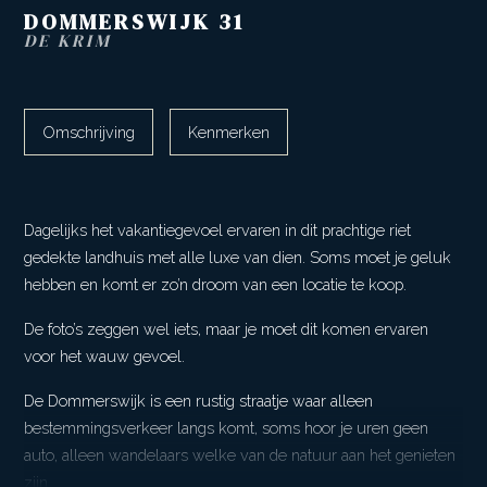
DOMMERSWIJK
31
DE KRIM
Omschrijving
Kenmerken
Dagelijks het vakantiegevoel ervaren in dit prachtige riet
gedekte landhuis met alle luxe van dien. Soms moet je geluk
hebben en komt er zo’n droom van een locatie te koop.
De foto’s zeggen wel iets, maar je moet dit komen ervaren
voor het wauw gevoel.
De Dommerswijk is een rustig straatje waar alleen
bestemmingsverkeer langs komt, soms hoor je uren geen
auto, alleen wandelaars welke van de natuur aan het genieten
zijn.